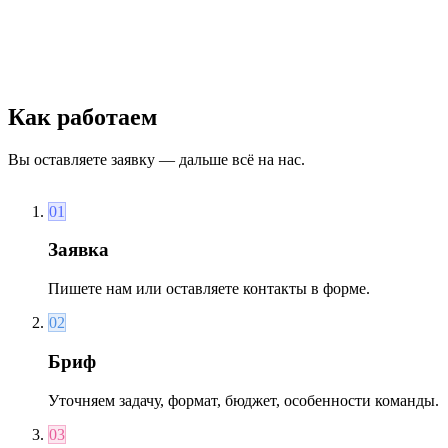
Командообразующие ролевые игры с профессиональными
мастерами: погружение в сюжет, распределение ролей,
согласованные действия. 7 сценариев на выбор.
Настольная игра с ведущим
Как работаем
Вы оставляете заявку — дальше всё на нас.
01
Заявка
Пишете нам или оставляете контакты в форме.
02
Бриф
Уточняем задачу, формат, бюджет, особенности команды.
03