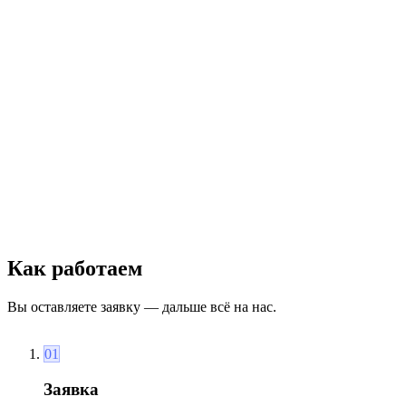
сценариев в офлайн и онлайн форматах, до 200 участников.
Иммерсивные постановки в театре «Москва 2048» и других
наших площадках.
до 200 человек · 2–4 часа
лето · на природе
Тимбилдинг на природе
выездной формат
Командные игры на свежем воздухе. От 10 до 300 участников.
Готовые программы 2–3 часа: городские квесты, экшн-игры,
испытания.
10–300 человек · 3 часа – полный день
Как работаем
Вы оставляете заявку — дальше всё на нас.
01
Заявка