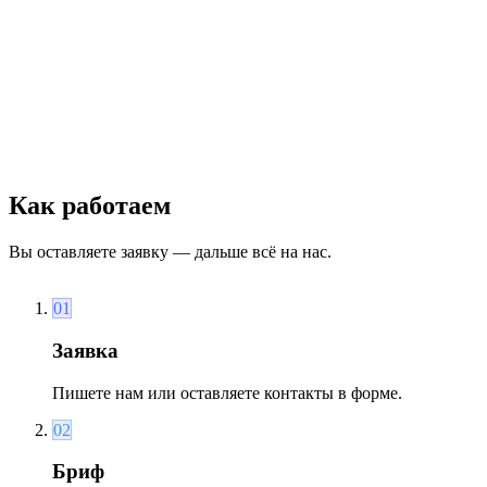
выездной формат
Выездной тимбилдинг
ваша площадка / онлайн
Командные игры прямо на вашей площадке: офис, лофт,
ресторан или загородная база.
выездной тимбилдинг
Как работаем
Вы оставляете заявку — дальше всё на нас.
01
Заявка
Пишете нам или оставляете контакты в форме.
02
Бриф